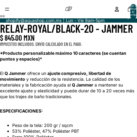
Total d
artícul
en el
carrito
0
shopify@aquashop.com.mx | Lun - Vie 9am-5pm
RELAY-ROYAL/BLACK-20 - JAMMER
ABRIR
ABRIR
ABRIR
ABRIR
IMAGEN
IMAGEN
IMAGEN
IMAGEN
$ 845.00 MXN
A
A
A
A
PANTALLA
PANTALLA
PANTALLA
PANTALLA
IMPUESTOS INCLUIDOS. ENVÍO CALCULADO EN EL PAGO.
COMPLETA
COMPLETA
COMPLETA
COMPLETA
*Producto personalizable máximo 10 caracteres (se cuentan
puntos y espacios)*
El
Q Jammer
ofrece un
ajuste compresivo, libertad de
movimiento
y reducción de la resistencia. La calidad de los
materiales y la fabricación ayuda al
Q Jammer
a
mantener su
excelente ajuste y elasticidad y puede durar de 10 a 20 veces más
que los trajes de baño tradicionales.
ESPECIFICACIONES:
Peso de la tela: 200 gr / sqcm
53% Poliéster, 47% Poliéster PBT
Forro 100% Poliéster