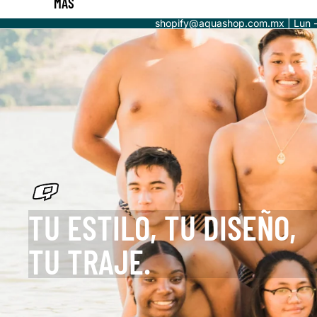
MÁS
shopify@aquashop.com.mx | Lun 
TU ESTILO, TU DISEÑO,
TU TRAJE.