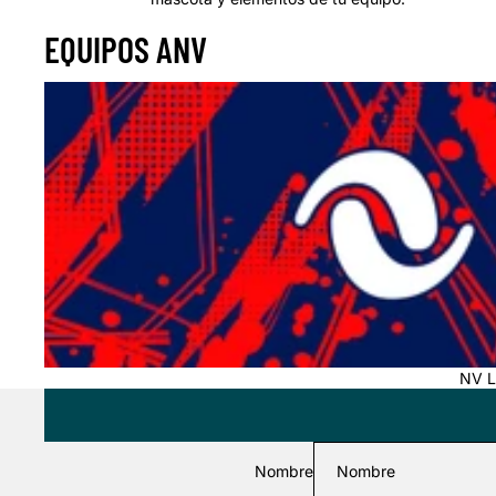
EQUIPOS ANV
NV León
NV L
Nombre