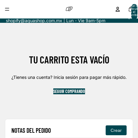
Total d
artícul
en el
carrito
0
shopify@aquashop.com.mx | Lun - Vie 9am-5pm
TU CARRITO ESTA VACÍO
¿Tienes una cuenta?
Inicia sesión
para pagar más rápido.
SEGUIR COMPRANDO
NOTAS DEL PEDIDO
Crear