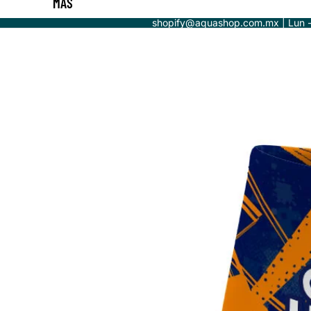
MÁS
shopify@aquashop.com.mx | Lun 