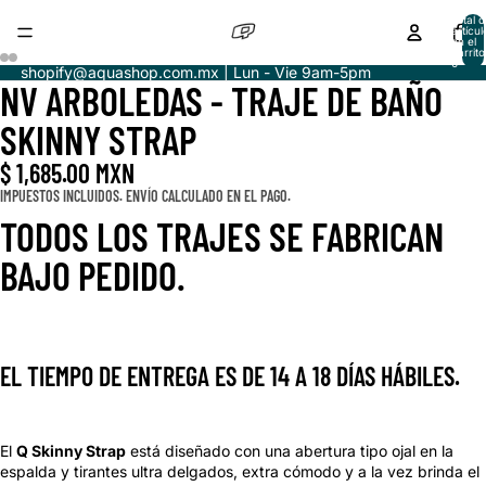
Total d
artícul
en el
carrito
0
shopify@aquashop.com.mx | Lun - Vie 9am-5pm
NV ARBOLEDAS - TRAJE DE BAÑO
ABRIR
ABRIR
ABRIR
ABRIR
IMAGEN
IMAGEN
IMAGEN
IMAGEN
SKINNY STRAP
A
A
A
A
PANTALLA
PANTALLA
PANTALLA
PANTALLA
$ 1,685.00 MXN
COMPLETA
COMPLETA
COMPLETA
COMPLETA
IMPUESTOS INCLUIDOS. ENVÍO CALCULADO EN EL PAGO.
TODOS LOS TRAJES SE FABRICAN
BAJO PEDIDO.
EL TIEMPO DE ENTREGA ES DE 14 A 18 DÍAS HÁBILES.
El
Q Skinny Strap
está diseñado con una abertura tipo ojal en la
espalda y tirantes ultra delgados, extra cómodo y a la vez brinda el