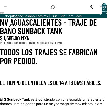
Total d
artícul
en el
carrito
0
shopify@aquashop.com.mx | Lun - Vie 9am-5pm
NV AGUASCALIENTES - TRAJE DE
ABRIR
ABRIR
ABRIR
ABRIR
IMAGEN
IMAGEN
IMAGEN
IMAGEN
BAÑO SUNBACK TANK
A
A
A
A
PANTALLA
PANTALLA
PANTALLA
PANTALLA
$ 1,685.00 MXN
COMPLETA
COMPLETA
COMPLETA
COMPLETA
IMPUESTOS INCLUIDOS. ENVÍO CALCULADO EN EL PAGO.
TODOS LOS TRAJES SE FABRICAN
POR PEDIDO.
EL TIEMPO DE ENTREGA ES DE 14 A 18 DÍAS HÁBILES.
El
Q Sunback Tank
está construido con una espalda ultra abierta y
tirantes ultra delgados para un mayor rango de movimiento, extra