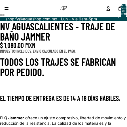
Total d
artícul
en el
carrito
0
shopify@aquashop.com.mx | Lun - Vie 9am-5pm
NV AGUASCALIENTES - TRAJE DE
ABRIR
ABRIR
ABRIR
ABRIR
IMAGEN
IMAGEN
IMAGEN
IMAGEN
BAÑO JAMMER
A
A
A
A
PANTALLA
PANTALLA
PANTALLA
PANTALLA
$ 1,080.00 MXN
COMPLETA
COMPLETA
COMPLETA
COMPLETA
IMPUESTOS INCLUIDOS. ENVÍO CALCULADO EN EL PAGO.
TODOS LOS TRAJES SE FABRICAN
POR PEDIDO.
EL TIEMPO DE ENTREGA ES DE 14 A 18 DÍAS HÁBILES.
El
Q Jammer
ofrece un ajuste compresivo, libertad de movimiento y
reducción de la resistencia. La calidad de los materiales y la