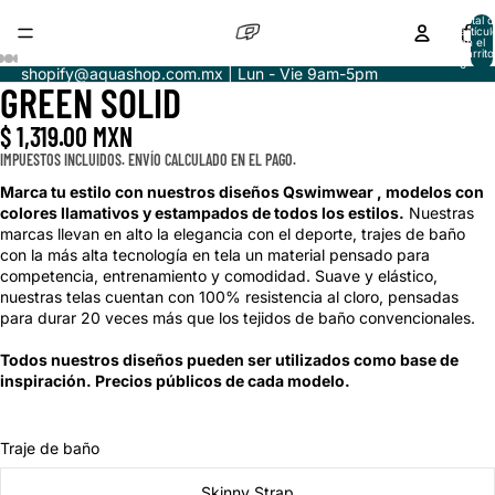
Total d
artícul
en el
carrito
0
shopify@aquashop.com.mx | Lun - Vie 9am-5pm
GREEN SOLID
ABRIR
ABRIR
ABRIR
ABRIR
ABRIR
IMAGEN
IMAGEN
IMAGEN
IMAGEN
IMAGEN
$ 1,319.00 MXN
A
A
A
A
A
PANTALLA
PANTALLA
PANTALLA
PANTALLA
PANTALLA
IMPUESTOS INCLUIDOS. ENVÍO CALCULADO EN EL PAGO.
COMPLETA
COMPLETA
COMPLETA
COMPLETA
COMPLETA
Marca tu estilo con nuestros diseños Qswimwear , modelos con
colores llamativos y estampados de todos los estilos.
Nuestras
marcas llevan en alto la elegancia con el deporte, trajes de baño
con la más alta tecnología en tela un material pensado para
competencia, entrenamiento y comodidad. Suave y elástico,
nuestras telas cuentan con 100% resistencia al cloro, pensadas
para durar 20 veces más que los tejidos de baño convencionales.
Todos nuestros diseños pueden ser utilizados como base de
inspiración. Precios públicos de cada modelo.
Traje de baño
Skinny Strap