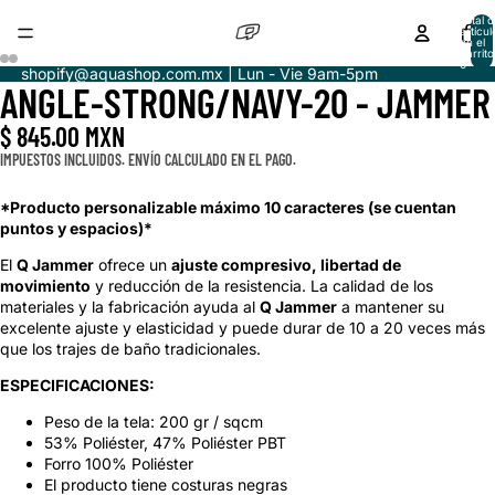
Total d
artícul
en el
carrito
0
shopify@aquashop.com.mx | Lun - Vie 9am-5pm
ANGLE-STRONG/NAVY-20 - JAMMER
ABRIR
ABRIR
ABRIR
ABRIR
IMAGEN
IMAGEN
IMAGEN
IMAGEN
$ 845.00 MXN
A
A
A
A
PANTALLA
PANTALLA
PANTALLA
PANTALLA
IMPUESTOS INCLUIDOS. ENVÍO CALCULADO EN EL PAGO.
COMPLETA
COMPLETA
COMPLETA
COMPLETA
*Producto personalizable máximo 10 caracteres (se cuentan
puntos y espacios)*
El
Q Jammer
ofrece un
ajuste compresivo, libertad de
movimiento
y reducción de la resistencia. La calidad de los
materiales y la fabricación ayuda al
Q Jammer
a
mantener su
excelente ajuste y elasticidad y puede durar de 10 a 20 veces más
que los trajes de baño tradicionales.
ESPECIFICACIONES:
Peso de la tela: 200 gr / sqcm
53% Poliéster, 47% Poliéster PBT
Forro 100% Poliéster
El producto tiene costuras negras