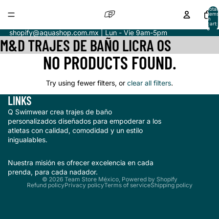
Total
items
in
cart:
0
shopify@aquashop.com.mx | Lun - Vie 9am-5pm
M&D TRAJES DE BAÑO LICRA OS
NO PRODUCTS FOUND.
Try using fewer filters, or
clear all filters
.
LINKS
Q Swimwear crea trajes de baño
personalizados diseñados para empoderar a los
atletas con calidad, comodidad y un estilo
inigualables.
Nuestra misión es ofrecer excelencia en cada
prenda, para cada nadador.
© 2026
Team Store México
,
Powered by Shopify
Refund policy
Privacy policy
Terms of service
Shipping policy