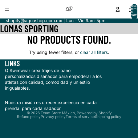
Total
items
in
cart:
0
shopify@aquashop.com.mx | Lun - Vie 9am-5pm
LOMAS SPORTING
NO PRODUCTS FOUND.
Try using fewer filters, or
clear all filters
.
LINKS
Q Swimwear crea trajes de baño
personalizados diseñados para empoderar a los
atletas con calidad, comodidad y un estilo
inigualables.
Nuestra misión es ofrecer excelencia en cada
prenda, para cada nadador.
© 2026
Team Store México
,
Powered by Shopify
Refund policy
Privacy policy
Terms of service
Shipping policy